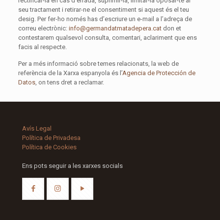
rectificar-la en cas d’errada, suprimir-la, limitar-la oposar-te al
seu tractament i retirar-ne el consentiment si aquest és el teu
desig. Per fer-ho només has d’escriure un e-mail a l’adreça de
correu electrònic:
info@germandatmatadepera.cat
don et
contestarem qualsevol consulta, comentari, aclariment que ens
facis al respecte.
Per a més informació sobre temes relacionats, la web de
referència de la Xarxa espanyola és l’
Agencia de Protección de
Datos
, on tens dret a reclamar.
Avís Legal
Política de Privadesa
Política de Cookies
Ens pots seguir a les xarxes socials