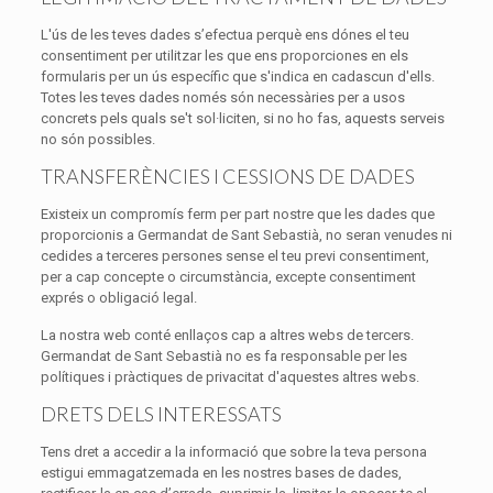
L'ús de les teves dades s’efectua perquè ens dónes el teu
consentiment per utilitzar les que ens proporciones en els
formularis per un ús específic que s'indica en cadascun d'ells.
Totes les teves dades només són necessàries per a usos
concrets pels quals se't sol·liciten, si no ho fas, aquests serveis
no són possibles.
TRANSFERÈNCIES I CESSIONS DE DADES
Existeix un compromís ferm per part nostre que les dades que
proporcionis a Germandat de Sant Sebastià, no seran venudes ni
cedides a terceres persones sense el teu previ consentiment,
per a cap concepte o circumstància, excepte consentiment
exprés o obligació legal.
La nostra web conté enllaços cap a altres webs de tercers.
Germandat de Sant Sebastià no es fa responsable per les
polítiques i pràctiques de privacitat d'aquestes altres webs.
DRETS DELS INTERESSATS
Tens dret a accedir a la informació que sobre la teva persona
estigui emmagatzemada en les nostres bases de dades,