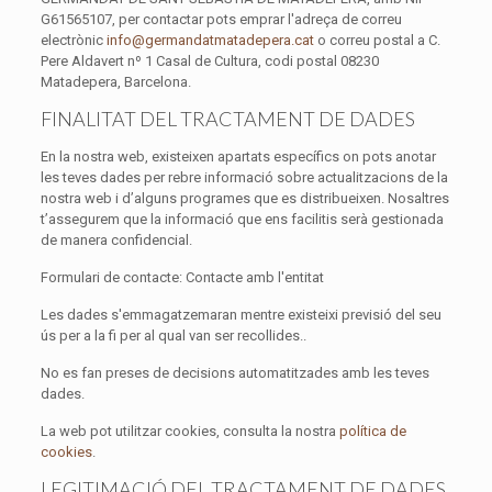
G61565107, per contactar pots emprar l'adreça de correu
electrònic
info@germandatmatadepera.cat
o correu postal a C.
Pere Aldavert nº 1 Casal de Cultura, codi postal 08230
Matadepera, Barcelona.
FINALITAT DEL TRACTAMENT DE DADES
En la nostra web, existeixen apartats específics on pots anotar
les teves dades per rebre informació sobre actualitzacions de la
nostra web i d’alguns programes que es distribueixen. Nosaltres
t’assegurem que la informació que ens facilitis serà gestionada
de manera confidencial.
Formulari de contacte: Contacte amb l'entitat
Les dades s'emmagatzemaran mentre existeixi previsió del seu
ús per a la fi per al qual van ser recollides..
No es fan preses de decisions automatitzades amb les teves
dades.
La web pot utilitzar cookies, consulta la nostra
política de
cookies
.
LEGITIMACIÓ DEL TRACTAMENT DE DADES